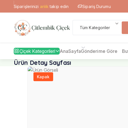
Sipariş Durumu
Siparişlerinizi
anlık
takip edin
Tüm Kategoriler
Çiçek Kategorileri
AnaSayfa
Gönderime Göre
Bu
Ürün Detay Sayfası
Kapak