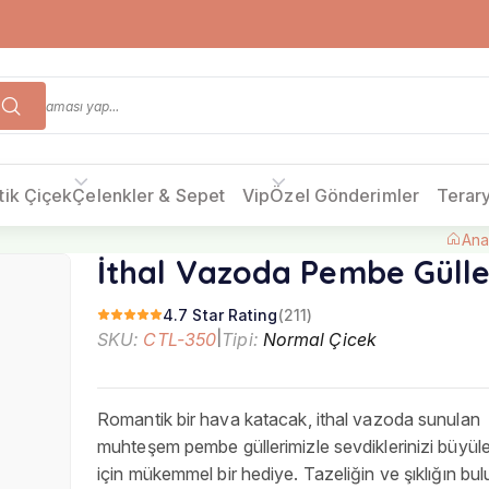
tik Çiçek
Çelenkler & Sepet
Vip
Özel Gönderimler
Terar
Ana
İthal Vazoda Pembe Gülle
4.7 Star Rating
(211)
SKU:
CTL-350
|
Tipi:
Normal Çicek
Romantik bir hava katacak, ithal vazoda sunulan
muhteşem pembe güllerimizle sevdiklerinizi büyü
için mükemmel bir hediye. Tazeliğin ve şıklığın bu