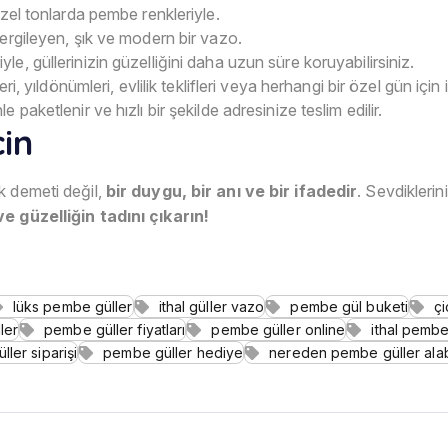
güzel tonlarda pembe renkleriyle.
 sergileyen, şık ve modern bir vazo.
yle, güllerinizin güzelliğini daha uzun süre koruyabilirsiniz.
 yıldönümleri, evlilik teklifleri veya herhangi bir özel gün için 
e paketlenir ve hızlı bir şekilde adresinize teslim edilir.
in
k demeti değil,
bir duygu, bir anı ve bir ifadedir
. Sevdiklerin
ve güzelliğin tadını çıkarın!
lüks pembe güller
ithal güller vazo
pembe gül buketi
ç
ler
pembe güller fiyatları
pembe güller online
ithal pembe 
ler siparişi
pembe güller hediye
nereden pembe güller alabi