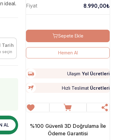
n ideal.
8.990,00₺
Fiyat
Sepete Ekle
 Tarih
h seçin
Hemen Al
Ulaşım
Yol Ücretleri
Hızlı Teslimat
Ücretleri
N AL
%100 Güvenli 3D Doğrulama İle
Ödeme Garantisi