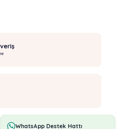
şveriş
me
WhatsApp Destek Hattı