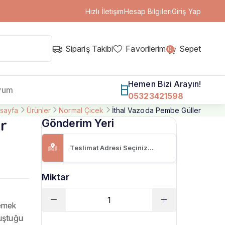
Hızlı İletişim
Hesap Bilgileri
Giriş Yap
Sipariş Takibi
Favorilerim
Sepet
0
Hemen Bizi Arayın!
yum
05323421598
sayfa
Ürünler
Normal Çicek
İthal Vazoda Pembe Güller
r
Gönderim Yeri
Miktar
lemek
luştuğu