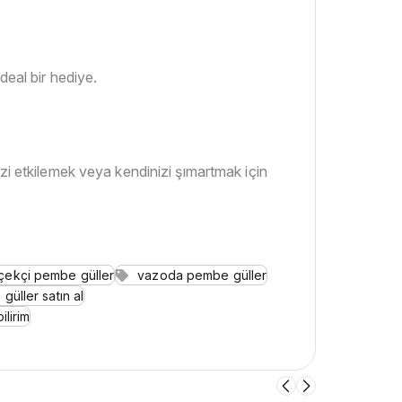
ideal bir hediye.
izi etkilemek veya kendinizi şımartmak için
içekçi pembe güller
vazoda pembe güller
güller satın al
lirim