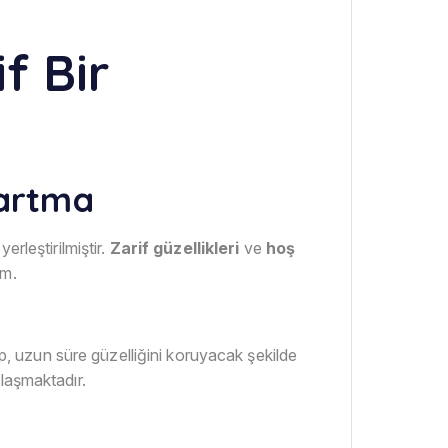
f Bir
martma
rleştirilmiştir.
Zarif güzellikleri
ve
hoş
im.
up, uzun süre güzelliğini koruyacak şekilde
ulaşmaktadır.